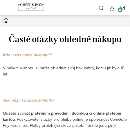
Přejít
N
na
obsah
Domů
K
Časté otázky ohledně nákupu
Kdo u vás může nakoupit?
V našem e-shopu si může objednat svůj box každý, komu již bylo 18
let.
Jak můžu za zboží zaplatit?
Můžete zaplatit
platebním převodem
,
dobírkou
či
online platební
kartou
.
Poskytovatel služby pro platby online je společnost
ComGate
Payments, a.s
. Platby probíhající skrze platební bránu jsou
plně