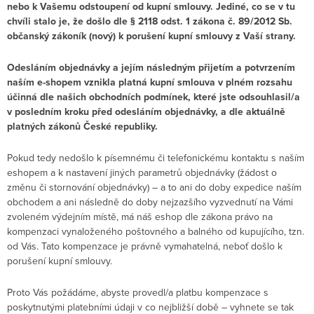
nebo k Vašemu odstoupení od kupní smlouvy. Jediné, co se v tu
chvíli stalo je, že došlo dle § 2118 odst. 1 zákona č. 89/2012 Sb.
občanský zákoník (nový) k porušení kupní smlouvy z Vaší strany.
Odesláním objednávky a jejím následným přijetím a potvrzením
naším e-shopem vznikla platná kupní smlouva v plném rozsahu
účinná dle našich obchodních podmínek, které jste odsouhlasil/a
v posledním kroku před odesláním objednávky, a dle aktuálně
platných zákonů České republiky.
Pokud tedy nedošlo k písemnému či telefonickému kontaktu s naším
eshopem a k nastavení jiných parametrů objednávky (žádost o
změnu či stornování objednávky) – a to ani do doby expedice naším
obchodem a ani následně do doby nejzazšího vyzvednutí na Vámi
zvoleném výdejním místě, má náš eshop dle zákona právo na
kompenzaci vynaloženého poštovného a balného od kupujícího, tzn.
od Vás. Tato kompenzace je právně vymahatelná, neboť došlo k
porušení kupní smlouvy.
Proto Vás požádáme, abyste provedl/a platbu kompenzace s
poskytnutými platebními údaji v co nejbližší době – vyhnete se tak