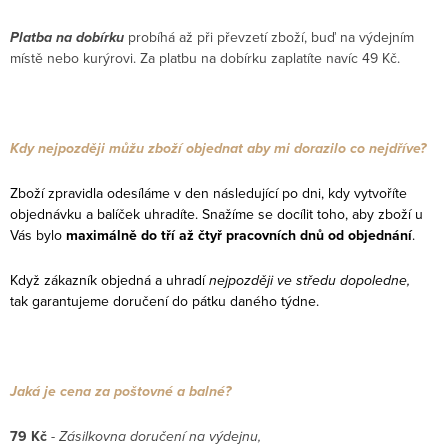
Platba na dobírku
probíhá až při převzetí zboží, buď na výdejním
místě nebo kurýrovi. Za platbu na dobírku zaplatíte navíc 49 Kč.
Kdy nejpozději můžu zboží objednat aby mi dorazilo co nejdříve?
Zboží zpravidla odesíláme v den následující po dni, kdy vytvoříte
objednávku a balíček uhradíte. Snažíme se docílit toho, aby zboží u
Vás bylo
maximálně do tří až čtyř pracovních dnů od objednání
.
Když zákazník objedná a uhradí
nejpozději ve středu dopoledne,
tak garantujeme doručení do pátku daného týdne.
Jaká je cena za poštovné a balné?
79 Kč
-
Zásilkovna doručení na výdejnu,