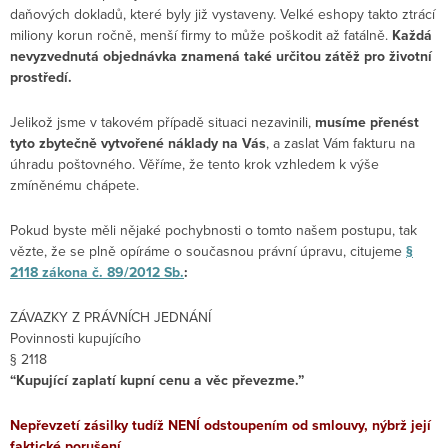
daňových dokladů, které byly již vystaveny. Velké eshopy takto ztrácí
miliony korun ročně, menší firmy to může poškodit až fatálně.
Každá
nevyzvednutá objednávka znamená také určitou zátěž pro životní
prostředí.
Jelikož jsme v takovém případě situaci nezavinili,
musíme přenést
tyto zbytečně vytvořené náklady na Vás
, a zaslat Vám fakturu na
úhradu poštovného. Věříme, že tento krok vzhledem k výše
zmíněnému chápete.
Pokud byste měli nějaké pochybnosti o tomto našem postupu, tak
vězte, že se plně opíráme o současnou právní úpravu, citujeme
§
2118 zákona č. 89/2012 Sb.
:
ZÁVAZKY Z PRÁVNÍCH JEDNÁNÍ
Povinnosti kupujícího
§ 2118
“Kupující zaplatí kupní cenu a věc převezme.”
Nepřevzetí zásilky tudíž NENÍ odstoupením od smlouvy, nýbrž její
faktické porušení.