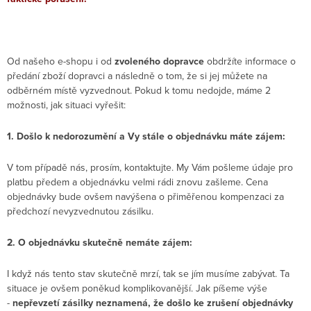
Od našeho e-shopu i od
zvoleného dopravce
obdržíte informace o
předání zboží dopravci a následně o tom, že si jej můžete na
odběrném místě vyzvednout. Pokud k tomu nedojde, máme 2
možnosti, jak situaci vyřešit:
1. Došlo k nedorozumění a Vy stále o objednávku máte zájem:
V tom případě nás, prosím, kontaktujte. My Vám pošleme údaje pro
platbu předem a objednávku velmi rádi znovu zašleme. Cena
objednávky bude ovšem navýšena o přiměřenou kompenzaci za
předchozí nevyzvednutou zásilku.
2. O objednávku skutečně nemáte zájem:
I když nás tento stav skutečně mrzí, tak se jím musíme zabývat. Ta
situace je ovšem poněkud komplikovanější. Jak píšeme výše
-
nepřevzetí zásilky neznamená, že došlo ke zrušení objednávky