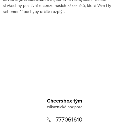
si všechny pozitivní recenze našich zákazníků, které Vám i ty
sebemenší pochyby určitě rozptýlí.
Z
á
Cheersbox tým
p
777061610
a