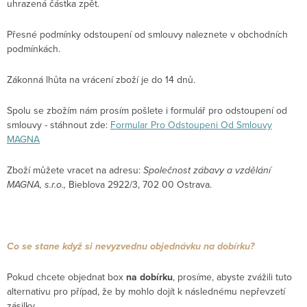
uhrazená částka zpět.
Přesné podmínky odstoupení od smlouvy naleznete v obchodních
podmínkách.
Zákonná lhůta na vrácení zboží je do 14 dnů.
Spolu se zbožím nám prosím pošlete i formulář pro odstoupení od
smlouvy - stáhnout zde:
Formular Pro Odstoupeni Od Smlouvy
MAGNA
Zboží můžete vracet na adresu:
Společnost zábavy a vzdělání
MAGNA, s.r.o.,
Bieblova 2922/3, 702 00 Ostrava.
Co se stane když si nevyzvednu objednávku na dobírku?
Pokud chcete objednat box
na dobírku
, prosíme, abyste zvážili tuto
alternativu pro případ, že by mohlo dojít k následnému nepřevzetí
zásilky.