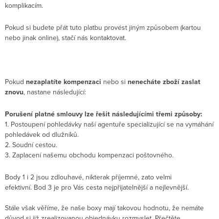
komplikacím.
Pokud si budete přát tuto platbu provést jiným způsobem (kartou
nebo jinak online), stačí nás kontaktovat.
Pokud
nezaplatíte kompenzaci
nebo si
nenecháte zboží zaslat
znovu
, nastane následující:
Porušení platné smlouvy lze řešit následujícími třemi způsoby:
1. Postoupení pohledávky naší agentuře specializující se na vymáhání
pohledávek od dlužníků.
2. Soudní cestou.
3. Zaplacení našemu obchodu kompenzaci poštovného.
Body 1 i 2 jsou zdlouhavé, nikterak příjemné, zato velmi
efektivní. Bod 3 je pro Vás cesta nejpřijatelnější a nejlevnější.
Stále však věříme, že naše boxy mají takovou hodnotu, že nemáte
důvod si již zrealizovanou objednávku rozmyslet. Přečtěte