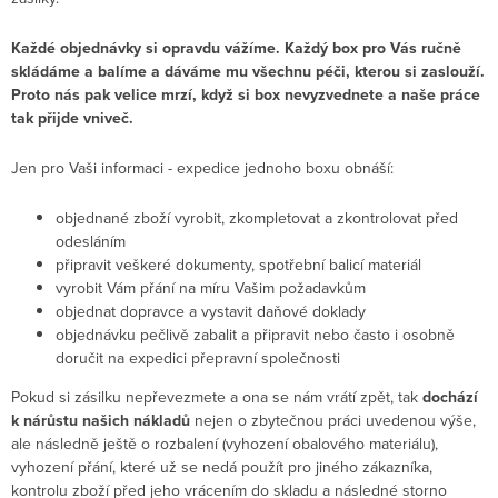
Každé objednávky si opravdu vážíme. Každý box pro Vás ručně
skládáme a balíme a dáváme mu všechnu péči, kterou si zaslouží.
Proto nás pak velice mrzí, když si box nevyzvednete a naše práce
tak přijde vniveč.
Jen pro Vaši informaci - expedice jednoho boxu obnáší:
objednané zboží vyrobit, zkompletovat a zkontrolovat před
odesláním
připravit veškeré dokumenty, spotřební balicí materiál
vyrobit Vám přání na míru Vašim požadavkům
objednat dopravce a vystavit daňové doklady
objednávku pečlivě zabalit a připravit nebo často i osobně
doručit na expedici přepravní společnosti
Pokud si zásilku nepřevezmete a ona se nám vrátí zpět, tak
dochází
k nárůstu našich nákladů
nejen o zbytečnou práci uvedenou výše,
ale následně ještě o rozbalení (vyhození obalového materiálu),
vyhození přání, které už se nedá použít pro jiného zákazníka,
kontrolu zboží před jeho vrácením do skladu a následné storno