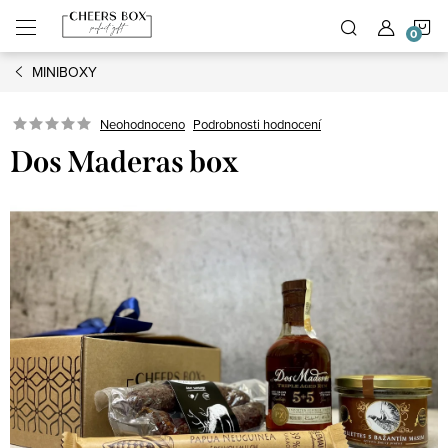
Přejít
N
na
obsah
MINIBOXY
K
Podrobnosti hodnocení
Neohodnoceno
Dos Maderas box