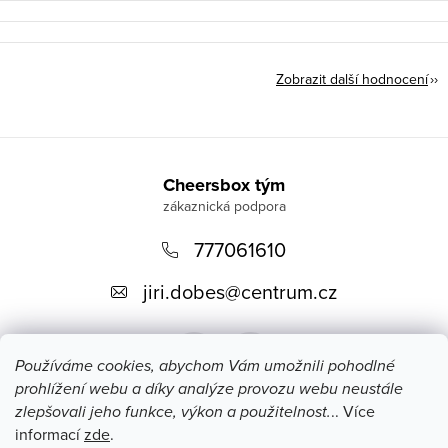
Zobrazit další hodnocení
Z
á
Cheersbox tým
p
777061610
a
t
jiri.dobes
@
centrum.cz
í
Používáme cookies, abychom Vám umožnili pohodlné
prohlížení webu a díky analýze provozu webu neustále
zlepšovali jeho funkce, výkon a použitelnost.
.. Více
informací
zde
.
Mohlo by vás zajímat