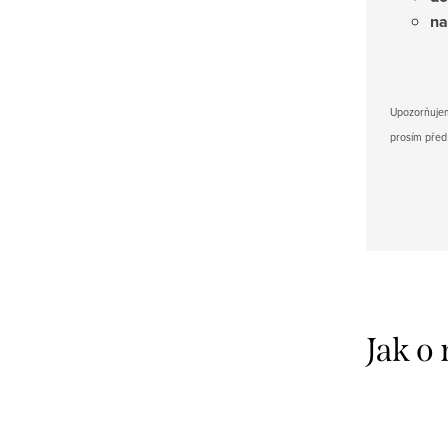
na
Upozorňujem
prosím před