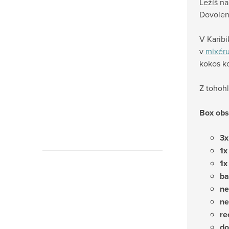
Ležíš na
Dovoleno
V Karibi
v
mixér
kokos ko
Z tohohl
Box obs
3x
1x
1x
ba
ne
ne
re
do