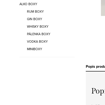
n
ALKO BOXY
n
RUM BOXY
í
GIN BOXY
WHISKY BOXY
p
PÁLENKA BOXY
a
VODKA BOXY
n
MINIBOXY
e
l
Popis prod
Čokobanka
čokodárek
zdarma
Pop