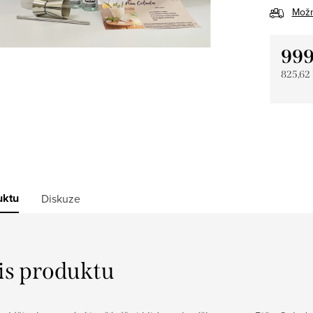
Možn
999
825,62
Měrná
cena:
uktu
Diskuze
is produktu