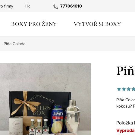
ro firmy
Hodnocení obchodu
777061610
Obchodní podmínky
Podm
BOXY PRO ŽENY
VYTVOŘ SI BOXY
Piňa Colada
Piň
Piňa Colad
kokosu? P
Položka 
Vyprodá