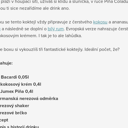
 pláži v houpací síti, užíváš si klidu a sluníčka, v ruce Piňa Colad
u ti sice nezařídíme ale drink ano.
ku se tento koktejl vždy připravuje z čerstvého
kokosu
a ananasu
u
a následně se doplní o
bílý rum
. Evropská verze nahrazuje čers
kosovým krémem. I tak je to ale lahůdka.
e boxu si vykouzlíš tři fantastické koktejly. Ideální počet, že?
ahuje:
 Bacardi 0,05l
 kokosový krém 0,4l
 Jumex Piňa 0,4l
rmanská nerezová odměrka
rezový shaker
rezové brčko
cept
pis s historií drinku