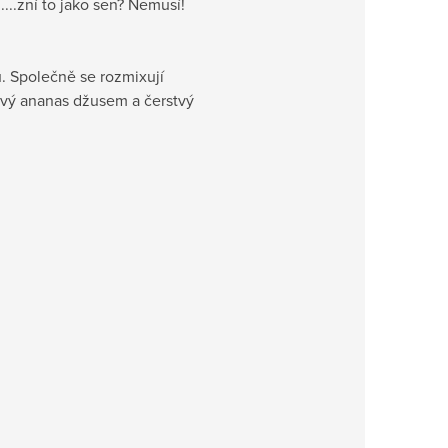
u....zní to jako sen? Nemusí!
. Společně se rozmixují
tvý ananas džusem a čerstvý