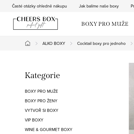
Přejít
Časté otázky ohledně nákupu
Jak balíme naše boxy
P
na
obsah
BOXY PRO MUŽE
ALKO BOXY
Cocktail boxy pro jednoho
Domů
P
Přeskočit
Kategorie
o
kategorie
s
BOXY PRO MUŽE
t
BOXY PRO ŽENY
VYTVOŘ SI BOXY
r
VIP BOXY
a
WINE & GOURMET BOXY