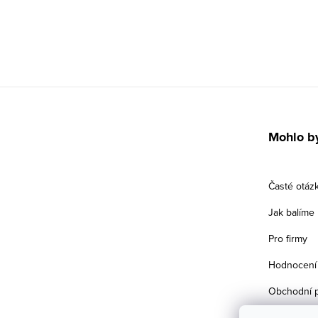
Z
á
Mohlo by
p
a
Časté otáz
t
Jak balíme
í
Pro firmy
Hodnocení
Obchodní 
Podmínky o