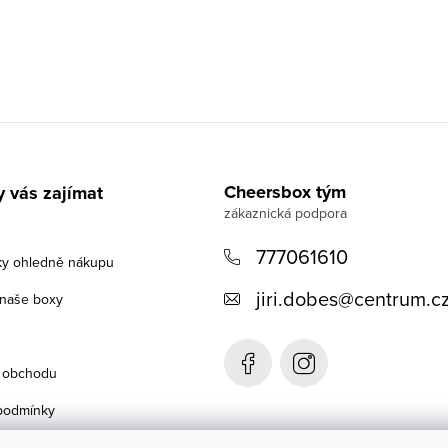
Cheersbox tým
 vás zajímat
777061610
ky ohledně nákupu
jiri.dobes
@
centrum.c
 naše boxy
 obchodu
podmínky
chrany osobních údajů