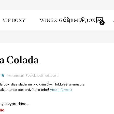
ínky ochrany osobních údajů
NÁKU
VIP BOXY
WINE & GOURMET BOXY
KOŠÍ
a Colada
Podrobnosti hodnocení
1 hodnocení
a box alias slaďárna pro dámičky.
Holduješ ananasu a
ak je tento box právě pro tebe!
Více informací
byla vyprodána…
no