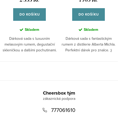
DO KOŠÍKU
DO KOŠÍKU
Skladem
Skladem
Dárková sada s luxusním
Dárková sada s fantastickým
melasovým rumem, degustační
rumem z distilerie Alberta Michla.
skleničkou a dalšími pochutinami.
Perfektní dárek pro znalce. ;)
Z
á
Cheersbox tým
p
777061610
a