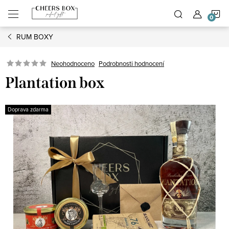
Přejít
N
na
obsah
RUM BOXY
K
Podrobnosti hodnocení
Neohodnoceno
Plantation box
Doprava zdarma