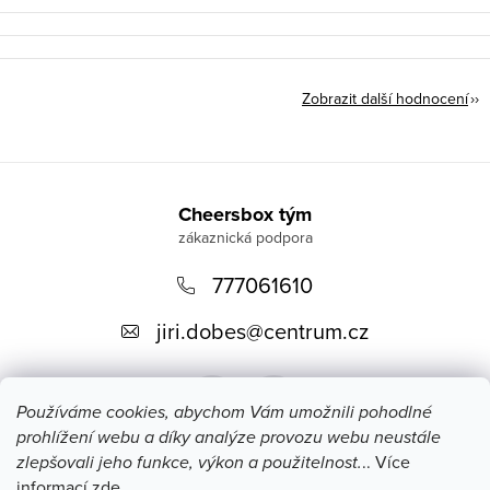
Zobrazit další hodnocení
Z
á
Cheersbox tým
p
777061610
a
t
jiri.dobes
@
centrum.cz
í
Používáme cookies, abychom Vám umožnili pohodlné
prohlížení webu a díky analýze provozu webu neustále
zlepšovali jeho funkce, výkon a použitelnost.
.. Více
informací
zde
.