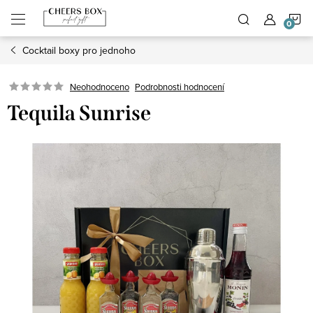
Přejít
N
na
obsah
Cocktail boxy pro jednoho
K
Podrobnosti hodnocení
Neohodnoceno
Tequila Sunrise